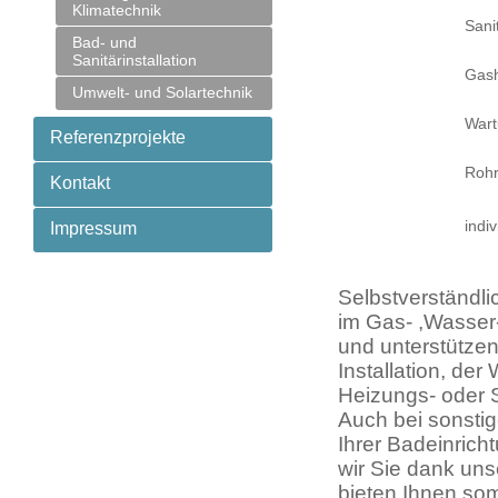
Klimatechnik
Sanit
Bad- und
Sanitärinstallation
Gas
Umwelt- und Solartechnik
War
Referenzprojekte
Rohr
Kontakt
indi
Impressum
Selbstverständli
im Gas- ,Wasser
und unterstützen
Installation, de
Heizungs- oder 
Auch bei sonsti
Ihrer Badeinrich
wir Sie dank uns
bieten Ihnen so